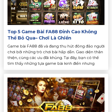
Top 5 Game Bài FA88 Đỉnh Cao Không
Thể Bỏ Qua– Chơi Là Ghiền
Game bài FA88 đã và đang thu hút đông đảo người
chơi bởi những trò chơi bài hấp dẫn. Giao diện thân
thiện, cùng các ưu đãi khủng. Tại đây, bạn có thể
tìm thấy những tựa game bài kinh điển nhưng
được tối ưu hóa cho trải nghiệm trực tuyến mượt
mà. Bài viết […]