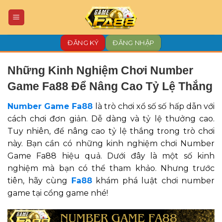
Skip
to
content
ĐĂNG KÝ
ĐĂNG NHẬP
Những Kinh Nghiệm Chơi Number
Game Fa88 Để Nâng Cao Tỷ Lệ Thắng
Number Game Fa88
là trò chơi xổ số số hấp dẫn với
cách chơi đơn giản. Dễ dàng và tỷ lệ thưởng cao.
Tuy nhiên, để nâng cao tỷ lệ thắng trong trò chơi
này. Bạn cần có những kinh nghiệm chơi Number
Game Fa88 hiệu quả. Dưới đây là một số kinh
nghiệm mà bạn có thể tham khảo. Nhưng trước
tiên, hãy cùng
Fa88
khám phá luật chơi number
game tại cổng game nhé!