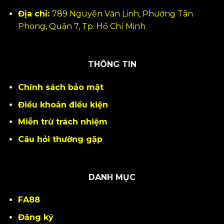
Địa chỉ:
789 Nguyễn Văn Linh, Phường Tân
Phong, Quận 7, Tp. Hồ Chí Minh
THÔNG TIN
Chính sách bảo mật
Điều khoản điều kiện
Miễn trừ trách nhiệm
Câu hỏi thường gặp
DANH MỤC
FA88
Đăng ký