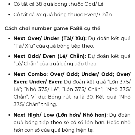
Có tất cả 38 quả bóng thuộc Odd/ Lẻ
Có tất cả 37 quả bóng thuộc Even/ Chẵn
Cách chơi number game Fa88 cụ thể
Next Over/ Under (Tài/ Xỉu):
Dự đoán kết quả
“Tài/ Xỉu” của quả bóng tiếp theo.
Next Odd/ Even (Lẻ/ Chẵn):
Dự đoán kết quả
“Lẻ/ Chẵn” của quả bóng tiếp theo.
Next Combo: Over/ Odd; Under/ Odd; Over/
Even; Under/ Even:
Dự đoán kết quả “Lớn 37.5/
Lẻ”; “Nhỏ 37.5/ Lẻ”; “Lớn 37.5/ Chẵn”; “Nhỏ 37.5/
Chẵn”. Ví dụ: Bóng rút ra là 30. Kết quả “Nhỏ
37.5/ Chẵn” thắng.
Next High/ Low (Lớn hơn/ Nhỏ hơn):
Dự đoán
quả bóng tiếp theo sẽ có số lớn hơn. Hoặc nhỏ
hơn con số của quả bóng hiện tại.