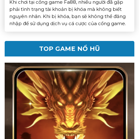
Khi chơi tại cổng game Fa88, nhiều người đã gặp
phải tình trạng tài khoản bị khóa mà không biết
nguyên nhân. Khi bị khóa, bạn sẽ không thể đăng
nhập để sử dụng dịch vụ cá cược của cổng game.
Nguyên nhân thường là do vi phạm các điều khoản
và điều kiện của […]
TOP GAME NỔ HŨ