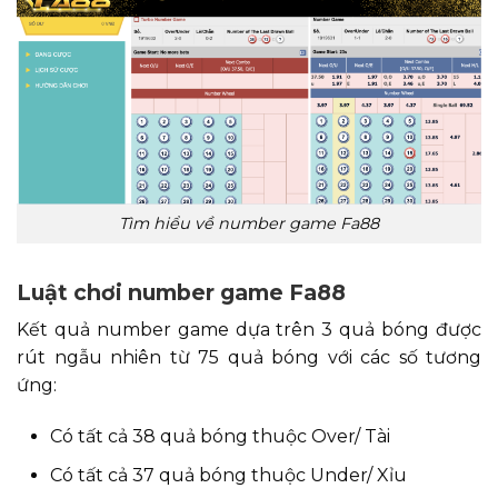
Tìm hiểu về number game Fa88
Luật chơi number game Fa88
Kết quả number game dựa trên 3 quả bóng được
rút ngẫu nhiên từ 75 quả bóng với các số tương
ứng:
Có tất cả 38 quả bóng thuộc Over/ Tài
Có tất cả 37 quả bóng thuộc Under/ Xỉu